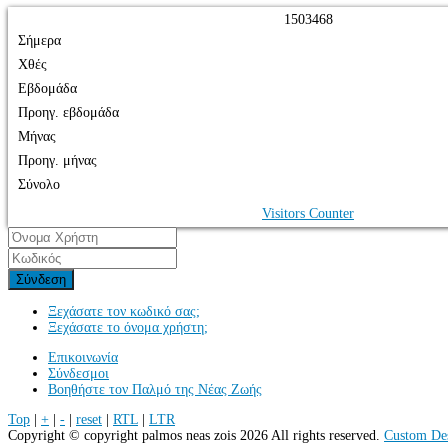
1
5
0
3
4
6
8
Σήμερα
Χθές
Εβδομάδα
Προηγ. εβδομάδα
Μήνας
Προηγ. μήνας
Σύνολο
Visitors Counter
Σύνδεση
Ξεχάσατε τον κωδικό σας;
Ξεχάσατε το όνομα χρήστη;
Επικοινωνία
Σύνδεσμοι
Βοηθήστε τον Παλμό της Νέας Ζωής
Top
|
+
|
-
|
reset
|
RTL
|
LTR
Copyright ©
copyright palmos neas zois
2026 All rights reserved.
Custom De