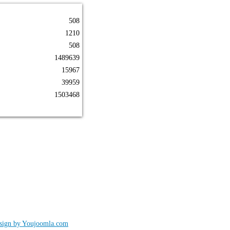
508
1210
508
1489639
15967
39959
1503468
sign by Youjoomla.com