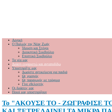
Αρχική
Ο Παλμός της Νέας Ζωής
Ίδρυση και Στόχοι
Διοικητικό Συμβούλιο
Εποπτικό Συμβούλιο
Τα νέα μας
Δράση ευχαριστώ και ανταποδίδω
Υποστηρίξτε μας
Δωρίστε αντικείμενα για παιδιά
Ως χορηγός
Ως παραγωγός με τρόφιμα
Γίνε εθελοντής
Οι δράσεις μας
Ποιοί μας υποστηρίζουν
Το "ΑΚΟΥΣΕ ΤΟ - ΖΩΓΡΑΦΙΣΕ 
ΚΑΙ ΞΕΤΡΕΛΑΙΝΕΙ ΤΑ ΜΙΚΡΑ ΠΑ