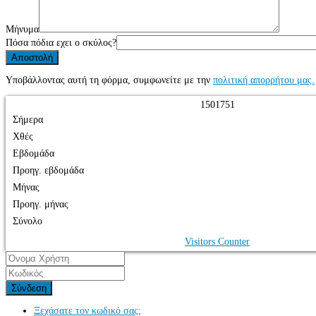
Μήνυμα
Πόσα πόδια εχει ο σκύλος?
Υποβάλλοντας αυτή τη φόρμα, συμφωνείτε με την
πολιτική απορρήτου μας.
1
5
0
1
7
5
1
Σήμερα
Χθές
Εβδομάδα
Προηγ. εβδομάδα
Μήνας
Προηγ. μήνας
Σύνολο
Visitors Counter
Σύνδεση
Ξεχάσατε τον κωδικό σας;