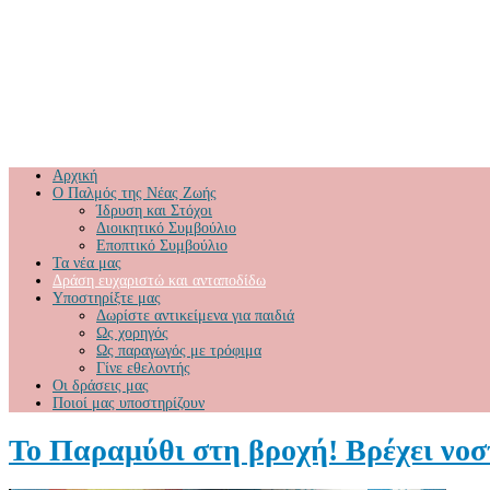
Αρχική
Ο Παλμός της Νέας Ζωής
Ίδρυση και Στόχοι
Διοικητικό Συμβούλιο
Εποπτικό Συμβούλιο
Τα νέα μας
Δράση ευχαριστώ και ανταποδίδω
Υποστηρίξτε μας
Δωρίστε αντικείμενα για παιδιά
Ως χορηγός
Ως παραγωγός με τρόφιμα
Γίνε εθελοντής
Οι δράσεις μας
Ποιοί μας υποστηρίζουν
Το Παραμύθι στη βροχή! Βρέχει νοσ