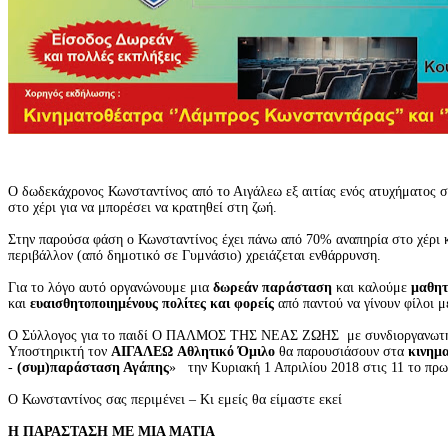
Ο δωδεκάχρονος Κωνσταντίνος από το Αιγάλεω εξ αιτίας ενός ατυχήματος στ
στο χέρι για να μπορέσει να κρατηθεί στη ζωή.
Στην παρούσα φάση ο Κωνσταντίνος έχει πάνω από 70% αναπηρία στο χέρι 
περιβάλλον (από δημοτικό σε Γυμνάσιο) χρειάζεται ενθάρρυνση.
Για το λόγο αυτό οργανώνουμε μια
δωρεάν παράσταση
και καλούμε
μαθητ
και
ευαισθητοποιημένους πολίτες και φορείς
από παντού να γίνουν φίλοι μ
Ο Σύλλογος για το παιδί Ο ΠΑΛΜΟΣ ΤΗΣ ΝΕΑΣ ΖΩΗΣ με συνδιοργανωτ
Υποστηρικτή τον
ΑΙΓΑΛΕΩ Αθλητικό Όμιλο
θα παρουσιάσουν στα
κινημ
-
(συμ)παράσταση Αγάπης
» την Κυριακή 1 Απριλίου 2018 στις 11 το πρωί
Ο Κωνσταντίνος σας περιμένει – Κι εμείς θα είμαστε εκεί
Η ΠΑΡΑΣΤΑΣΗ ΜΕ ΜΙΑ ΜΑΤΙΑ