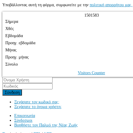
Υποβάλλοντας αυτή τη φόρμα, συμφωνείτε με την
πολιτική απορρήτου μας.
1
5
0
1
5
8
3
Σήμερα
Χθές
Εβδομάδα
Προηγ. εβδομάδα
Μήνας
Προηγ. μήνας
Σύνολο
Visitors Counter
Σύνδεση
Ξεχάσατε τον κωδικό σας;
Ξεχάσατε το όνομα χρήστη;
Επικοινωνία
Σύνδεσμοι
Βοηθήστε τον Παλμό της Νέας Ζωής