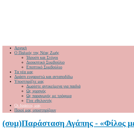
Αρχική
Ο Παλμός της Νέας Ζωής
Ίδρυση και Στόχοι
Διοικητικό Συμβούλιο
Εποπτικό Συμβούλιο
Τα νέα μας
Δράση ευχαριστώ και ανταποδίδω
Υποστηρίξτε μας
Δωρίστε αντικείμενα για παιδιά
Ως χορηγός
Ως παραγωγός με τρόφιμα
Γίνε εθελοντής
Οι δράσεις μας
Ποιοί μας υποστηρίζουν
(συμ)Παράσταση Αγάπης - «Φίλος μ