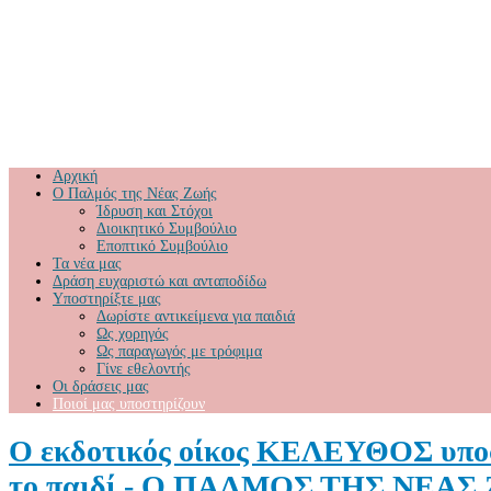
Αρχική
Ο Παλμός της Νέας Ζωής
Ίδρυση και Στόχοι
Διοικητικό Συμβούλιο
Εποπτικό Συμβούλιο
Τα νέα μας
Δράση ευχαριστώ και ανταποδίδω
Υποστηρίξτε μας
Δωρίστε αντικείμενα για παιδιά
Ως χορηγός
Ως παραγωγός με τρόφιμα
Γίνε εθελοντής
Οι δράσεις μας
Ποιοί μας υποστηρίζουν
Ο εκδοτικός οίκος ΚΕΛΕΥΘΟΣ υποστ
το παιδί - Ο ΠΑΛΜΟΣ ΤΗΣ ΝΕΑ