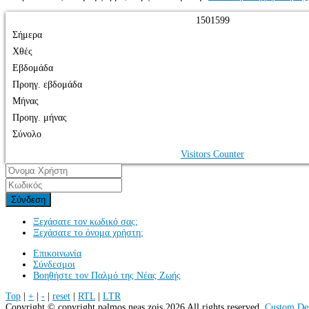
1
5
0
1
5
9
9
Σήμερα
Χθές
Εβδομάδα
Προηγ. εβδομάδα
Μήνας
Προηγ. μήνας
Σύνολο
Visitors Counter
Σύνδεση
Ξεχάσατε τον κωδικό σας;
Ξεχάσατε το όνομα χρήστη;
Επικοινωνία
Σύνδεσμοι
Βοηθήστε τον Παλμό της Νέας Ζωής
Top
|
+
|
-
|
reset
|
RTL
|
LTR
Copyright ©
copyright palmos neas zois
2026 All rights reserved.
Custom De