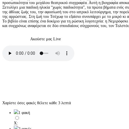
προσωπικότητα του μεγάλου θεατρικού συγγραφέα. Αυτή η βιογραφία αποκα
Ξετυλίγει μια παιδική ηλικία “χωρίς παιδικότητα”, τα πρώτα βήματα ενός συ
της άθλιας ζωής του, την αφοσίωσή του στο ιατρικό λειτούργημα, την πορεί
της αρρώστιας. Στη ζωή του Τσέχωφ το εξαίσιο συνυπάρχει με το μικρό κι 
Το βιβλίο είναι επίσης ένα δοκίμιο για τη ρώσικη λογοτεχνία: η Νεμιρόφσκι
και συγχρόνως αναφέρεται σε δύο σπουδαίους σύγχρονούς του, τον Τολστόι 
Ακούστε μας Live
Χαρίστε όσες φακές θέλετε κάθε 3 λεπτά
1 φακή
X:
2 φακές