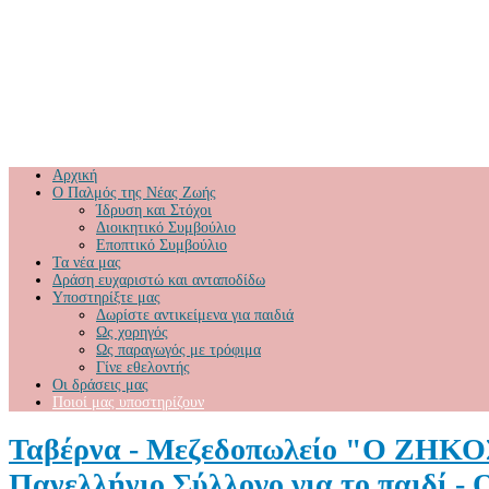
Αρχική
Ο Παλμός της Νέας Ζωής
Ίδρυση και Στόχοι
Διοικητικό Συμβούλιο
Εποπτικό Συμβούλιο
Τα νέα μας
Δράση ευχαριστώ και ανταποδίδω
Υποστηρίξτε μας
Δωρίστε αντικείμενα για παιδιά
Ως χορηγός
Ως παραγωγός με τρόφιμα
Γίνε εθελοντής
Οι δράσεις μας
Ποιοί μας υποστηρίζουν
Ταβέρνα - Μεζεδοπωλείο "Ο ΖΗΚΟΣ"
Πανελλήνιο Σύλλογο για το παιδ