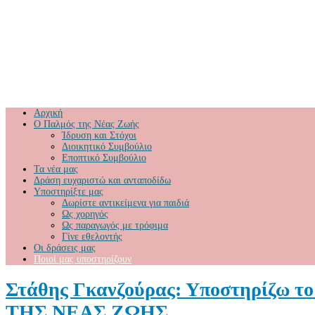
Αρχική
Ο Παλμός της Νέας Ζωής
Ίδρυση και Στόχοι
Διοικητικό Συμβούλιο
Εποπτικό Συμβούλιο
Τα νέα μας
Δράση ευχαριστώ και ανταποδίδω
Υποστηρίξτε μας
Δωρίστε αντικείμενα για παιδιά
Ως χορηγός
Ως παραγωγός με τρόφιμα
Γίνε εθελοντής
Οι δράσεις μας
Ποιοί μας υποστηρίζουν
Στάθης Γκανζούρας: Υποστηρίζω τ
ΤΗΣ ΝΕΑΣ ΖΩΗΣ