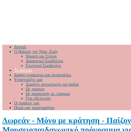
Αρχική
Ο Παλμός της Νέας Ζωής
Ίδρυση και Στόχοι
Διοικητικό Συμβούλιο
Εποπτικό Συμβούλιο
Τα νέα μας
Δράση ευχαριστώ και ανταποδίδω
Υποστηρίξτε μας
Δωρίστε αντικείμενα για παιδιά
Ως χορηγός
Ως παραγωγός με τρόφιμα
Γίνε εθελοντής
Οι δράσεις μας
Ποιοί μας υποστηρίζουν
Δωρεάν - Μόνο με κράτηση - Παίζοντ
Μουσειοπαιδαγωγικό πρόγραμμα για