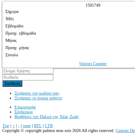
1
5
0
1
7
4
9
Σήμερα
Χθές
Εβδομάδα
Προηγ. εβδομάδα
Μήνας
Προηγ. μήνας
Σύνολο
Visitors Counter
Σύνδεση
Ξεχάσατε τον κωδικό σας;
Ξεχάσατε το όνομα χρήστη;
Επικοινωνία
Σύνδεσμοι
Βοηθήστε τον Παλμό της Νέας Ζωής
Top
|
+
|
-
|
reset
|
RTL
|
LTR
Copyright ©
copyright palmos neas zois
2026 All rights reserved.
Custom De