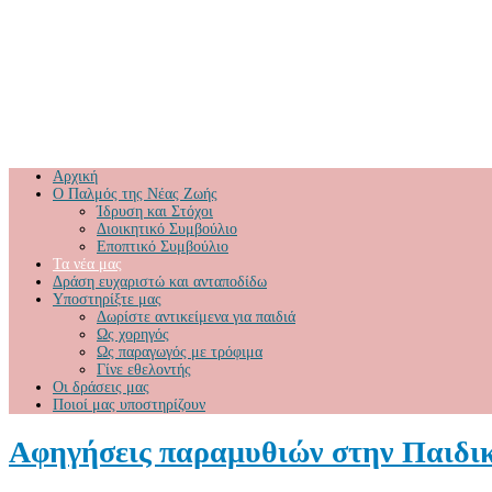
Αρχική
Ο Παλμός της Νέας Ζωής
Ίδρυση και Στόχοι
Διοικητικό Συμβούλιο
Εποπτικό Συμβούλιο
Τα νέα μας
Δράση ευχαριστώ και ανταποδίδω
Υποστηρίξτε μας
Δωρίστε αντικείμενα για παιδιά
Ως χορηγός
Ως παραγωγός με τρόφιμα
Γίνε εθελοντής
Οι δράσεις μας
Ποιοί μας υποστηρίζουν
Αφηγήσεις παραμυθιών στην Παιδι