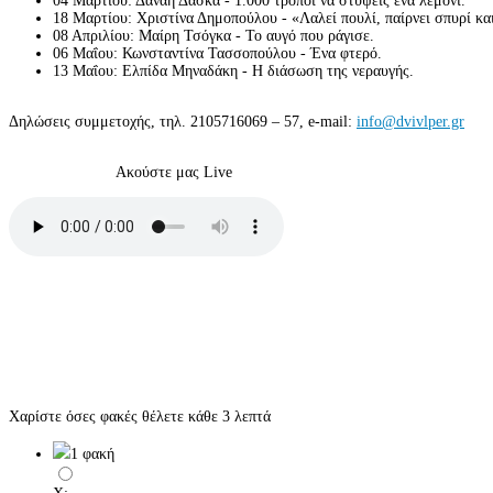
04 Μαρτίου: Δανάη Δάσκα - 1.000 τρόποι να στύψεις ένα λεμόνι.
18 Μαρτίου: Χριστίνα Δημοπούλου - «Λαλεί πουλί, παίρνει σπυρί και
08 Απριλίου: Μαίρη Τσόγκα - Το αυγό που ράγισε.
06 Μαΐου: Κωνσταντίνα Τασσοπούλου - Ένα φτερό.
13 Μαΐου: Ελπίδα Μηναδάκη - Η διάσωση της νεραυγής.
Δηλώσεις συμμετοχής, τηλ. 2105716069 – 57, e-mail:
info@dvivlper.gr
Ακούστε μας Live
Χαρίστε όσες φακές θέλετε κάθε 3 λεπτά
1 φακή