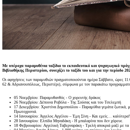
Με υπέροχα παραμυθένια ταξίδια το εκπαιδευτικό και ψυχαγωγικό πρ
Βιβλιοθήκης Περιστερίου, συνεχίζει το ταξίδι του και για την περίοδο 202
Οι αφηγήσεις των παραμυθιών πραγματοποιούνται ημέρα Σάββατο, ώρες 11:0
62 & Αδριανουπόλεως, Περιστέρι), σύμφωνα με τον παρακάτω προγραμματ
05 Νοεμβρίου: Παραμυθανθός - Ο χορευτής δράκος
26 Νοεμβρίου: Δέποινα Ροβόλα - Της Σούσας και του Τσελεμπή
17 Δεκεμβρίου: Χριστίνα Δημοπούλου - Παραμύθια γεμάτα ξωτικά, μέ
Πρωτοχρονιά.
14 Ιανουαρίου: Άγγελος Αγγέλου – Έμη Σίνη - Και εμείς… καλύτερα!
28 Ιανουαρίου: Ελπίδα Μηναδάκη - Η μπαλαρίνα που δεν χόρευε.
18 Φεβρουαρίου: Αγγελική Ταβερναράκη - Τρελή αποκριά μαζί με τα 