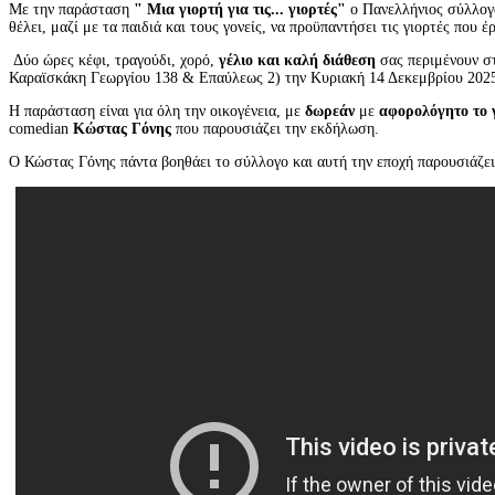
Με την παράσταση
" Μια γιορτή για τις... γιορτές"
ο Πανελλήνιος σύλλο
θέλει, μαζί με τα παιδιά και τους γονείς, να προϋπαντήσει τις γιορτές που 
Δύο ώρες κέφι, τραγούδι, χορό,
γέλιο και καλή διάθεση
σας περιμένουν σ
Καραϊσκάκη Γεωργίου 138 & Επαύλεως 2) την Κυριακή 14 Δεκεμβρίου 2025,
Η παράσταση είναι για όλη την οικογένεια, με
δωρεάν
με
αφορολόγητο το 
comedian
Κώστας Γόνης
που παρουσιάζει την εκδήλωση.
Ο Κώστας Γόνης πάντα βοηθάει το σύλλογο και αυτή την εποχή παρουσιάζει