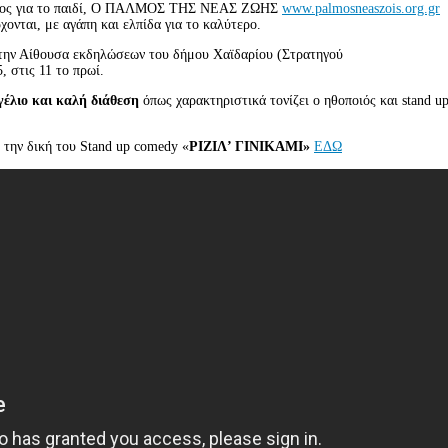
γος για το παιδί, Ο ΠΑΛΜΟΣ ΤΗΣ ΝΕΑΣ ΖΩΗΣ
www.palmosneaszois.org.gr
έρχονται, με αγάπη και ελπίδα για το καλύτερο.
την Αίθουσα εκδηλώσεων του δήμου Χαϊδαρίου (Στρατηγού
 στις 11 το πρωί.
γέλιο και καλή διάθεση
όπως χαρακτηριστικά τονίζει ο ηθοποιός και stand u
 την δική του Stand up comedy «
ΡΙΖΙΛ’ ΓΙΝΙΚΑΜΙ»
ΕΔΩ