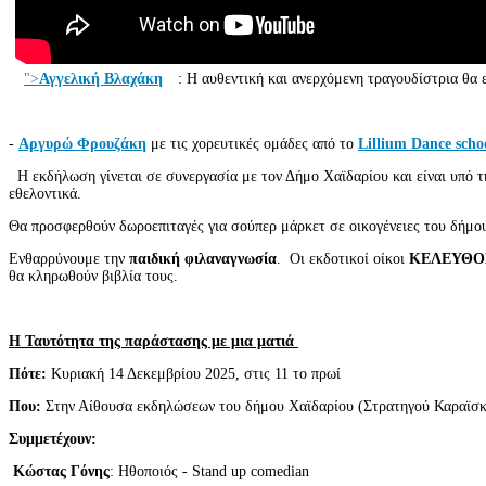
">
Αγγελική Βλαχάκη
: Η αυθεντική και ανερχόμενη τραγουδίστρια θα 
-
Αργυρώ Φρουζάκη
με τις χορευτικές ομάδες από το
Lillium
Dance
scho
Η εκδήλωση γίνεται σε συνεργασία με τον Δήμο Χαϊδαρίου και είναι υπό 
εθελοντικά.
Θα προσφερθούν δωροεπιταγές για σούπερ μάρκετ σε οικογένειες του δήμου
Ενθαρρύνουμε την
παιδική φιλαναγνωσία
. Οι εκδοτικοί οίκοι
ΚΕΛΕΥΘΟ
θα κληρωθούν βιβλία τους.
Η Ταυτότητα της παράστασης με μια ματιά
Πότε:
Κυριακή 14 Δεκεμβρίου 2025, στις 11 το πρωί
Που:
Στην Αίθουσα εκδηλώσεων του δήμου Χαϊδαρίου (Στρατηγού Καραϊσ
Συμμετέχουν:
Κώστας Γόνης
: Ηθοποιός - Stand up comedian