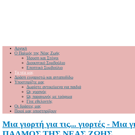
Αρχική
Ο Παλμός της Νέας Ζωής
Ίδρυση και Στόχοι
Διοικητικό Συμβούλιο
Εποπτικό Συμβούλιο
Τα νέα μας
Δράση ευχαριστώ και ανταποδίδω
Υποστηρίξτε μας
Δωρίστε αντικείμενα για παιδιά
Ως χορηγός
Ως παραγωγός με τρόφιμα
Γίνε εθελοντής
Οι δράσεις μας
Ποιοί μας υποστηρίζουν
Μια γιορτή για τις... γιορτές - Μια 
ΠΑΛΜΟΣ ΤΗΣ ΝΕΑΣ ΖΩΗΣ